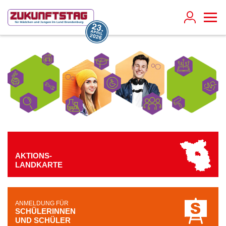
AKTIONS-
LANDKARTE
ANMELDUNG FÜR
SCHÜLERINNEN
UND SCHÜLER